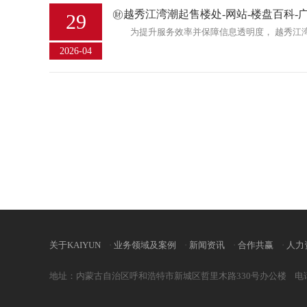
㊖越秀江湾潮起售楼处-网站-楼盘百科-
29
为提升服务效率并保障信息透明度， 越秀江湾潮
2026-04
关于KAIYUN
·
业务领域及案例
·
新闻资讯
·
合作共赢
·
人力
地址：内蒙古自治区呼和浩特市新城区哲里木路330号办公楼
电话