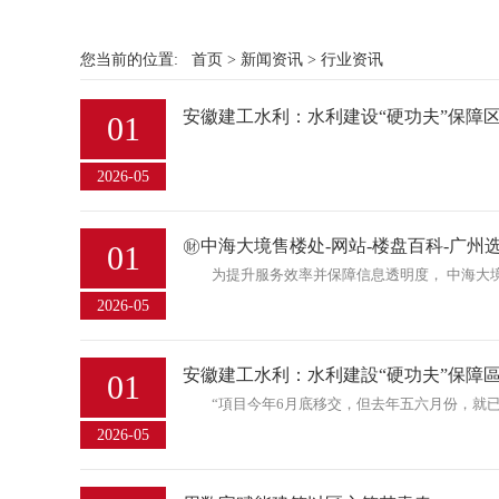
您当前的位置:
首页
>
新闻资讯
>
行业资讯
安徽建工水利：水利建设“硬功夫”保障区
01
2026-05
㊖中海大境售楼处-网站-楼盘百科-广州选
01
为提升服务效率并保障信息透明度， 中海大境项
2026-05
安徽建工水利：水利建設“硬功夫”保障區
01
“項目今年6月底移交，但去年五六月份，就已
2026-05