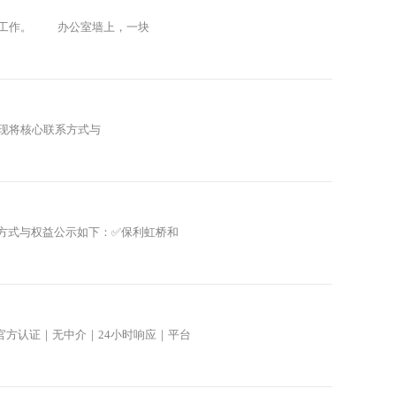
入工作。 办公室墙上，一块
，现将核心联系方式与
系方式与权益公示如下：✅保利虹桥和
方认证｜无中介｜24小时响应｜平台