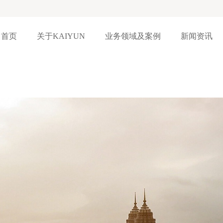
AIYUN(中國大陸)官方
首页
关于KAIYUN
业务领域及案例
新闻资讯