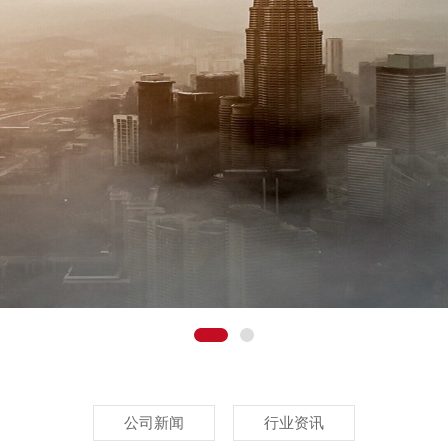
公司新闻
行业资讯