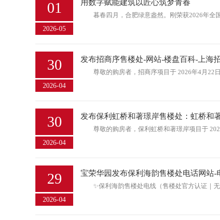
用数字赋能建筑以匠心筑梦青春
01
暮春四月，合肥绿意盎然。刚荣获2026年全
2026-05
发布招商序售楼处-网站-楼盘百科-上海
30
尊敬的购房者，招商序项目于 2026年4月22日
2026-04
发布保利虹桥和著璟岸售楼处：虹桥和著
30
尊敬的购房者，保利虹桥和著璟岸项目于 202
2026-04
宝荣华园发布保利海韵售楼处电话网站-
29
✨保利海韵售楼处电线（售楼处官方认证｜无中介
2026-04