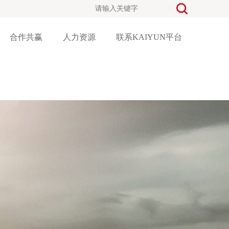
网站
合作共赢
人力资源
联系KAIYUN平台